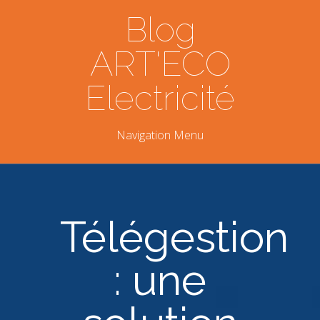
Blog
ART'ECO
Electricité
Navigation Menu
Télégestion
: une