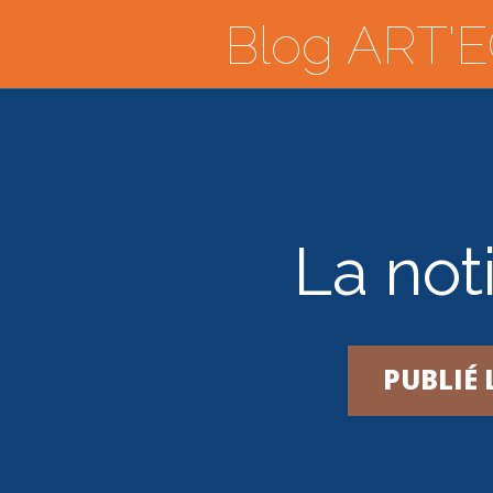
Blog ART'EC
La noti
PUBLIÉ 