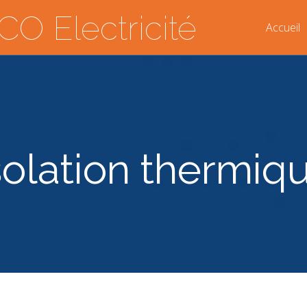
O Electricité
Accueil
solation thermiq