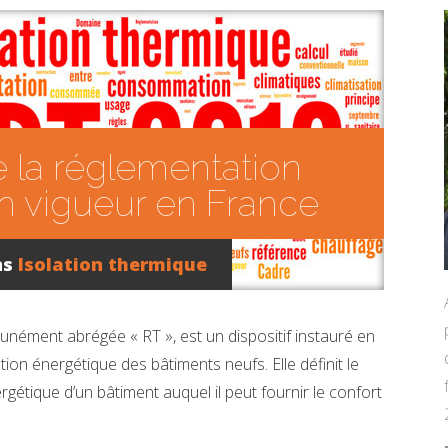
 la réglementation
n vigueur en France
ns
Isolation thermique
nément abrégée « RT », est un dispositif instauré en
n énergétique des bâtiments neufs. Elle définit le
étique d’un bâtiment auquel il peut fournir le confort