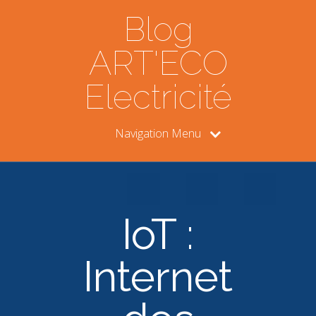
Blog
ART'ECO
Electricité
Navigation Menu
IoT :
Internet